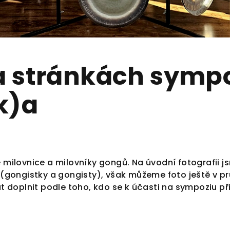
na stránkách symp
k)a
milovnice a milovníky gongů. Na úvodní fotografii j
 (gongistky a gongisty), však můžeme foto ještě v p
t doplnit podle toho, kdo se k účasti na sympoziu př