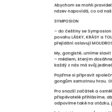
Abychom se mohli pravidel
n
název napovídá, co od na
a
SYMPOSION
– do češtiny se Symposion 
s
povahu LÁSKY, KRÁSY a TOU
přejídání oslavují MOUDRO
t
My, gongisté, umíme slavit
– médiem, kterým dosáhnem
r
každý z nás má svůj jedine
Pojďme si připravit společ
á
gongům samotnou hrou. Ob
n
Pro snazší začátek a osměl
přispěvatelé přihlásíme, 
odpovíme také na otázku, j
k