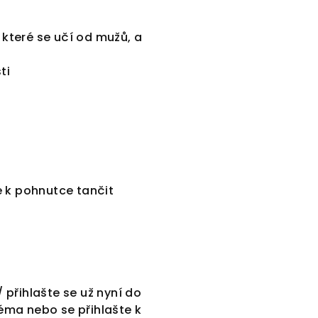
 které se učí od mužů, a
ti
ce k pohnutce tančit
přihlašte se už nyní do
éma nebo se přihlašte k