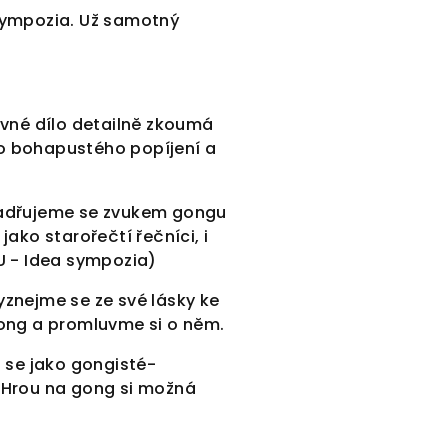
 sympozia. Už samotný
avné dílo detailně zkoumá
o bohapustého popíjení a
Vyjadřujeme se zvukem gongu
ko starořečtí řečníci, i
U - Idea sympozia)
znejme se ze své lásky ke
ong a promluvme si o něm.
 se jako gongisté-
.
Hrou na gong si možná