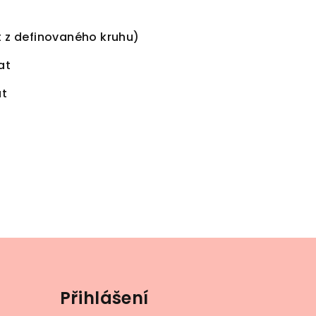
 z definovaného kruhu)
at
at
Přihlášení