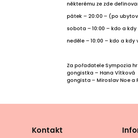
některému ze zde definov
z
pátek – 20:00 – (po ubyto
i
sobota – 10:00 – kdo a kd
neděle – 10:00 – kdo a kd
a
G
Za pořadatele Sympozia h
gongistka – Hana Vítková
o
gongista – Miroslav Noe a 
n
Z
g
á
i
Kontakt
Inf
p