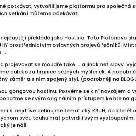
ně potkávat, vytvořili jsme platformu pro společná
šich setkání můžeme očekávat.
nejčastěji překládá jako Hostina. Toto Platónovo sl
HY prostřednictvím oslavných projevů řečníků. Míst
ST.
 a projevovat se moudře také ... a jinak než slovy. 
e daleko za hranice běžných myšlenek. A podobně ja
čný záměr a s ním spojený styl. (podrobněji na BLOG
nou gongovou hostinu. Pozvěme se k ní navzájem a vy
ohaťme se svým originálním přístupem ke hře na g
ení si nejdříve definujme tematický KRUH, do kterého
abychom svou touhu hrát potvrdili svým vystoupením
aký je náš