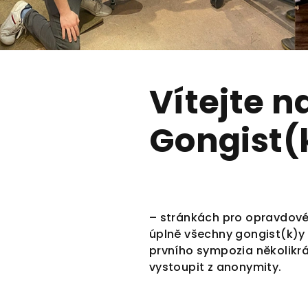
V
Vítejte 
í
Gongist(
t
e
j
– stránkách pro opravdové 
úplně všechny gongist(k)y
t
prvního sympozia několikrá
vystoupit z anonymity.
e