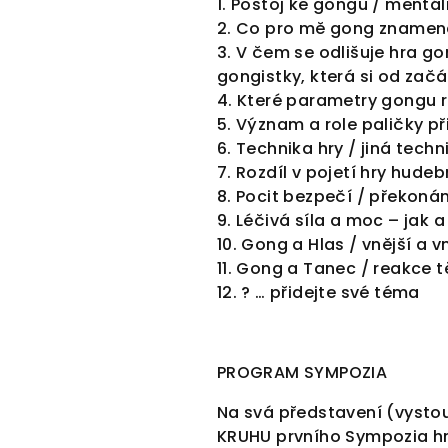
1. Postoj ke gongu / mentál
á
2. Co pro mě gong zname
3. V čem se odlišuje hra go
gongistky, která si od začá
c
4. Které parametry gongu r
5. Význam a role paličky při
h
6. Technika hry / jiná techn
7. Rozdíl v pojetí hry hude
s
8. Pocit bezpečí / překoná
9. Léčivá síla a moc – jak
10. Gong a Hlas / vnější a v
y
11. Gong a Tanec / reakce t
12. ? … přidejte své téma
m
p
PROGRAM SYMPOZIA
Na svá představení (vystou
o
KRUHU prvního Sympozia hry