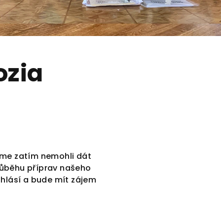
ozia
sme zatím nemohli dát
růběhu příprav našeho
ihlásí a bude mít zájem