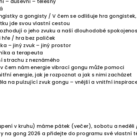
ní – duševní – tělesný
ná
ngistky a gongisty /
V čem se odlišuje hra gongistek,
tku jde svou vlastní cestou
ozhodují o jeho zvuku a naší dlouhodobé spokojenos
 hře / hra bez paliček
ika – jiný zvuk – jiný prostor
bníka a terapeuta
ní strachu z neznámého
 a v čem nám energie vibrací gongu může pomoci
nitřní energie, jak je rozpoznat a jak s nimi zacházet
ěla na pulzující zvuk gongu – vnější a vnitřní inspira
pení v kruhu) máme pátek (večer), sobotu a neděli / 
 na gong 2026 a přidejte do programu své vlastní t