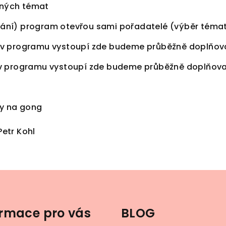
aných témat
vání) program otevřou sami pořadatelé (výběr témat
y v programu vystoupí zde budeme průběžně doplňov
y v programu vystoupí zde budeme průběžně doplňov
ry na gong
Petr Kohl
ormace pro vás
BLOG